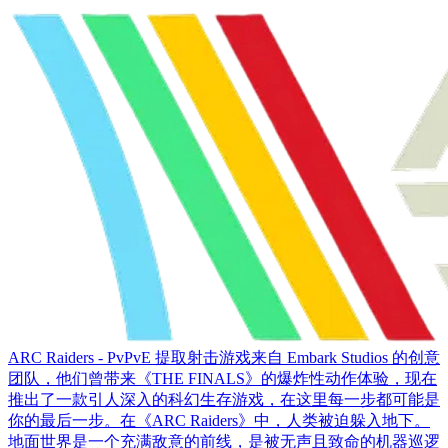
ARC Raiders - PvPvE 提取射击游戏来自 Embark Studios 的创意
团队，他们曾带来《THE FINALS》的爆炸性动作体验，现在
推出了一款引人深入的科幻生存游戏，在这里每一步都可能是
你的最后一步。在《ARC Raiders》中，人类被迫躲入地下。
地面世界是一个充满敌意的前线，是被无声且致命的机器巡逻