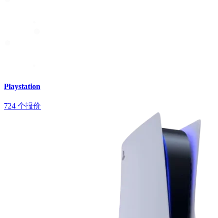
Playstation
724 个报价