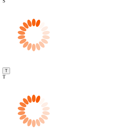
S
T
T