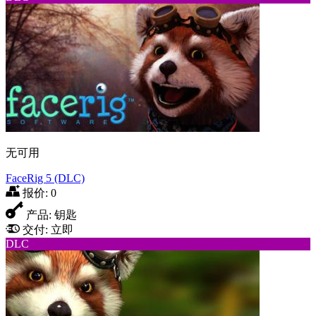
无可用
FaceRig 5 (DLC)
报价:
0
产品:
钥匙
交付:
立即
DLC