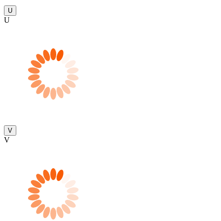
U
U
V
V