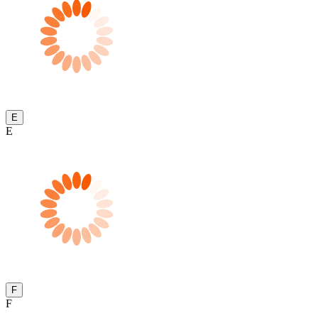
E
E
F
F