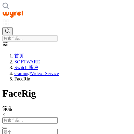
首页
SOFTWARE
Switch 账户
Gaming/Video- Service
FaceRig
FaceRig
筛选
×