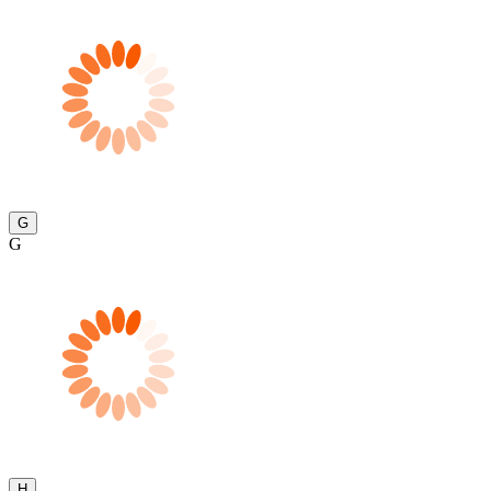
G
G
H