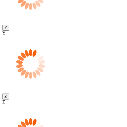
Y
Y
Z
Z