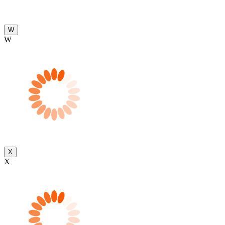
W
W
X
X