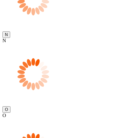
N
N
O
O