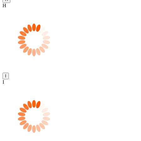
H
I
I