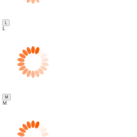
L
L
M
M