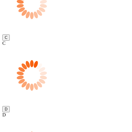
C
C
D
D