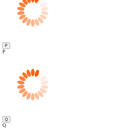
P
P
Q
Q