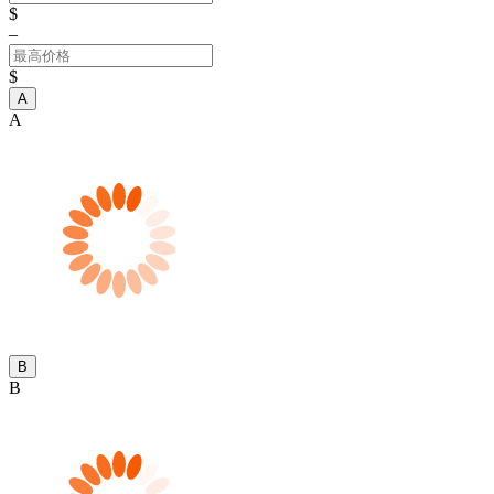
$
–
$
A
A
B
B