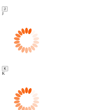
J
J
K
K