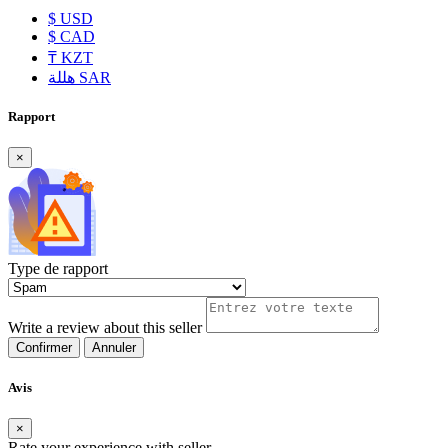
$
USD
$
CAD
₸
KZT
هللة
SAR
Rapport
×
Type de rapport
Write a review about this seller
Confirmer
Annuler
Avis
×
Rate your experience with seller