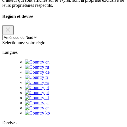
d’auteur qui sont affichés sur le Wyrel, sont la propriété exclusive de
leurs propriétaires respectifs.
Région et devise
Sélectionnez votre région
Langues
en
ru
de
fr
es
pl
pt
nl
ja
cn
ko
Devises