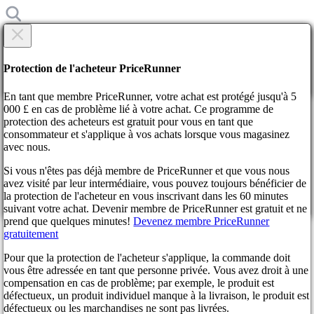
×
Êtes-vous sûr?
Êtes-vous sûr?
Protection de l'acheteur PriceRunner
Retourner
Oui, continuer!
En tant que membre PriceRunner, votre achat est protégé jusqu'à 5
000 £ en cas de problème lié à votre achat. Ce programme de
protection des acheteurs est gratuit pour vous en tant que
Accueil
consommateur et s'applique à vos achats lorsque vous magasinez
Actualités
avec nous.
Octopath Traveler 2 déçoit les joueurs japonais
Si vous n'êtes pas déjà membre de PriceRunner et que vous nous
En confirmant la livraison, vous acceptez que la commande a bien
Octopath Traveler 2 déçoit les
avez visité par leur intermédiaire, vous pouvez toujours bénéficier de
été reçue. Cette action ne peut pas être annulée.
la protection de l'acheteur en vous inscrivant dans les 60 minutes
suivant votre achat. Devenir membre de PriceRunner est gratuit et ne
joueurs japonais
Oui, continuer!
Retourner
prend que quelques minutes!
Devenez membre PriceRunner
gratuitement
il y a 3 ans
Pour que la protection de l'acheteur s'applique, la commande doit
vous être adressée en tant que personne privée. Vous avez droit à une
compensation en cas de problème; par exemple, le produit est
Malheureusement, ce jeu vidéo a gagné peu de popularité au Japon.
défectueux, un produit individuel manque à la livraison, le produit est
Les chiffres des ventes au détail auraient pu être bien meilleurs.
défectueux ou les marchandises ne sont pas livrées.