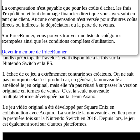
Ainsi, la sortie de la suite du populaire jeu vidéo de rôle de Square
Enix a eu lieu le mois précédent, le 24 février. La première semaine,
La compensation n'est payable que pour les coûts d'achat, les frais
seuls 78 000 exemplaires de ce jeu ont été vendus sur PS4 et 5 et
d'expédition et tout dommage financier direct que vous avez subi en
Nintendo Switch. Le jeu vidéo a pris la deuxième place parmi les
tant que client. Aucune compensation n'est versée pour d'autres coûts
sorties les plus infructueuses des nouveaux produits de Team Asano.
directs ou indirects, la dépréciation ou la perte de revenus.
Comme vous le savez, la première place dans cette note basse est
Sur PriceRunner, vous pouvez trouver une liste de catégories
attribuée au jeu Live A Live, sorti l'année dernière. Seulement 71
exemptées ainsi que les conditions complètes d'utilisation.
000 exemplaires ont été vendus alors.
Devenir membre de PriceRunner
Cependant, le jeu de rôle n'est sorti que sur la Nintendo Switch,
tandis qu'Octopath Traveler 2 était disponible à la fois sur la
Nintendo Switch et la PS.
L'échec de ce jeu a extrêmement contrarié ses créateurs. On ne sait
pas pourquoi cela s'est produit car, en général, la nouveauté a
amélioré le jeu original, mais elle n'a pas réussi à surpasser la version
originale en termes de ventes. C'est la seule nouveauté
multiplateforme développée par la Team Asano.
Le jeu vidéo original a été développé par Square Enix en
collaboration avec Acquire. La sortie de la nouveauté a eu lieu pour
la première fois sur la Nintendo Switch en 2018. Depuis lors, le jeu
est également sorti sur d'autres plateformes.