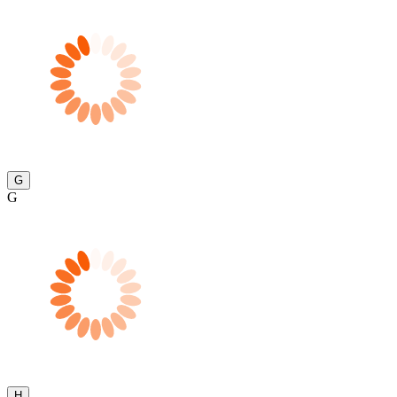
G
G
H