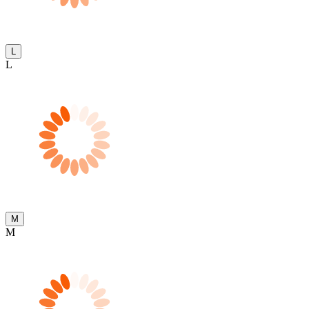
L
L
M
M