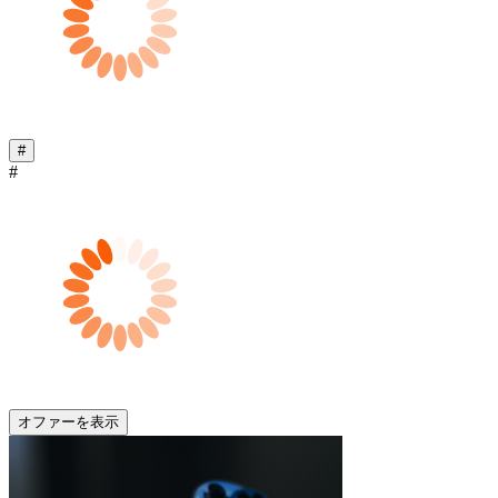
#
#
オファーを表示