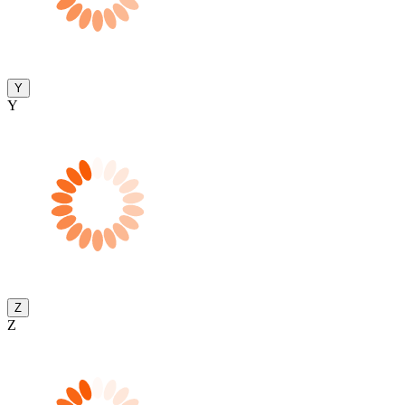
Y
Y
Z
Z