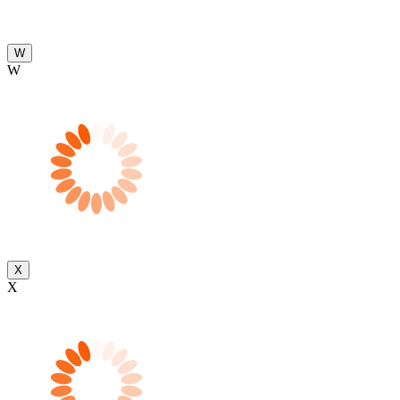
W
W
X
X