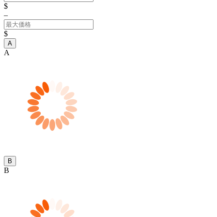
$
–
$
A
A
B
B