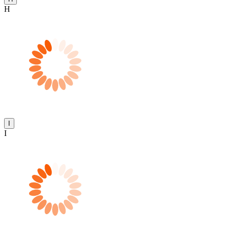
H
I
I