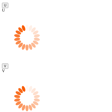
U
U
V
V