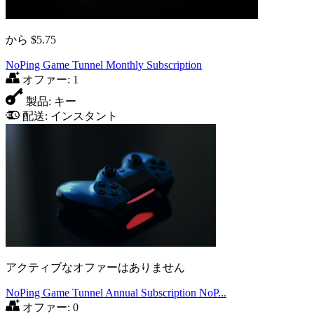
から
$5.75
NoPing Game Tunnel Monthly Subscription
オファー:
1
製品:
キー
配送:
インスタント
アクティブなオファーはありません
NoPing Game Tunnel Annual Subscription NoP...
オファー:
0