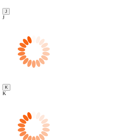
J
J
K
K