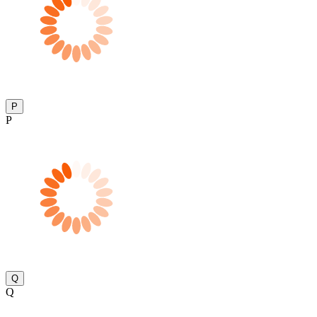
P
P
Q
Q