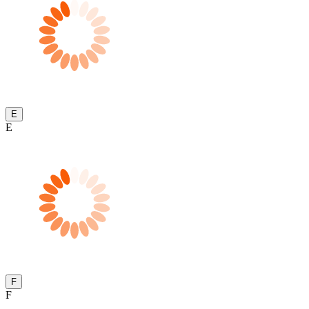
E
E
F
F