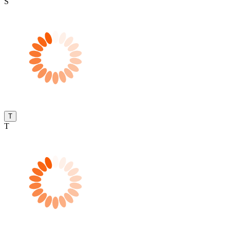
S
T
T