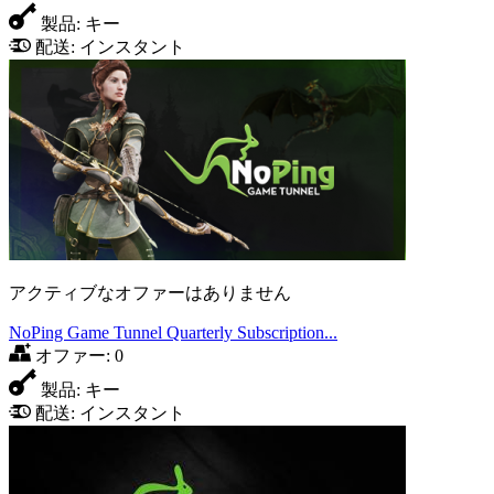
製品:
キー
配送:
インスタント
アクティブなオファーはありません
NoPing Game Tunnel Quarterly Subscription...
オファー:
0
製品:
キー
配送:
インスタント