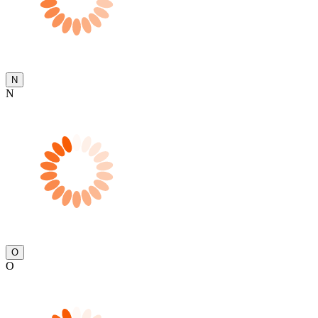
N
N
O
O