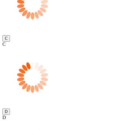
C
C
D
D