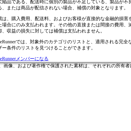
欠陥品である、配送時に個別の製品が不足している、製品が不
付ファイルを追加
る、または商品が配信されない場合、補償の対象となります。
つのファイルを選択します。最大サイズ10MB。形
償は、購入費用、配送料、およびお客様が直接的な金融的損害
.jpg、.gif、.png
た場合にのみ支払われます。その他の直接または間接の費用、
却、収益の損失に対しては補償は支払われません。
ケットの作成
ャンセル
riceRunnerでは、対象外のカテゴリのリストと、適用される完全
ザー条件のリストを見つけることができます。
iceRunnerメンバーになる
名前、画像、および著作権で保護された素材は、それぞれの所有