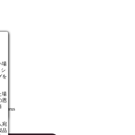
い場
クシ
グを
た場
とに
の恩
料
a Cyprus
人宛
製品