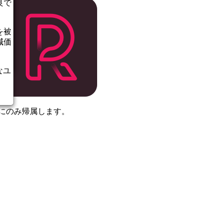
良で
を被
減価
なユ
者にのみ帰属します。