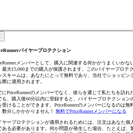
しいチケットを作成する
気ですか？
iceRunnerバイヤープロテクション
テゴリ
riceRunnerメンバーとして、購入に関連する何かがうまくいかな
イトル
、最大£5,000までの購入が保護されます。このバイヤープロテ
ンスキームは、あなたにとって無料であり、当社でショッピン
る際に適用されます。
でにPriceRunnerのメンバーでなく、彼らを通じて私たちを訪れ
送を確認することにより、注文が受領されたことに同意したこ
明
でも、購入後60分以内に登録すると、バイヤープロテクション
ります。このアクションを元に戻すことはできません。
を受けることができます。PriceRunnerのメンバーになるのは無
0
残りの文字
 5 The Leventis Gallery Tower 13th floor, Office 1301, 1097 Nicosi
、数分しかかかりません！
無料でPriceRunnerメンバーになる
行する
戻る
ァイルの選択
イヤープロテクションが適用されるためには、注文はあなた個
ァイルが選択されていません
である必要があります。何か問題が発生した場合、たとえば、