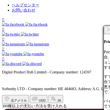
ヘルプセンター
お問い合わせ
新
本
Pr
カ
P
タ
合
ョ
す
Digital Product Hub Limited - Company number: 124597
す
配
説
合
な
恵
100
Softunity LTD - Company number: HE 484683, Address: A.G. Leventi
で
続
フ
北アメリカ
USD
JA
バ
フ
300種以上の支払い方法を受け入れる
て