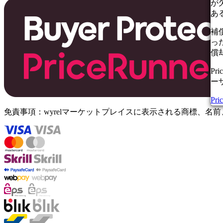
が
添
あ
1
補
式：
っ
償
チ
キ
P
ー
Pr
免責事項：wyrelマーケットプレイスに表示される商標、