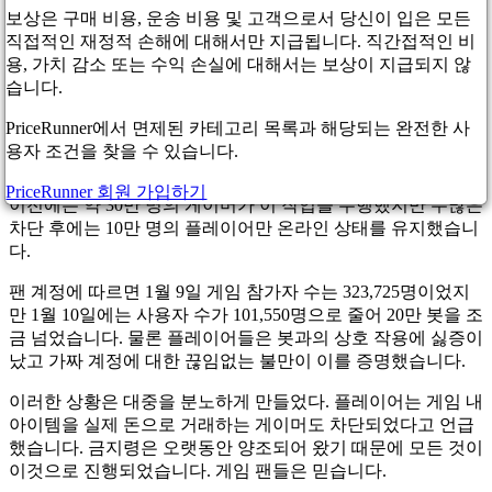
보상은 구매 비용, 운송 비용 및 고객으로서 당신이 입은 모든
직접적인 재정적 손해에 대해서만 지급됩니다. 직간접적인 비
용, 가치 감소 또는 수익 손실에 대해서는 보상이 지급되지 않
습니다.
롤플레잉 MMO 액션 로스트아크의 봇에 대한 대대적인 금지
의 물결이 게이머 수를 200,000명까지 줄였습니다. 대량 차단
PriceRunner에서 면제된 카테고리 목록과 해당되는 완전한 사
은 Steam의 평균 온라인 MMORPG를 크게 줄였습니다. 따라서
용자 조건을 찾을 수 있습니다.
게임은 청중의 절반 이상인 66%를 잃었습니다.
PriceRunner 회원 가입하기
이전에는 약 30만 명의 게이머가 이 작업을 수행했지만 수많은
차단 후에는 10만 명의 플레이어만 온라인 상태를 유지했습니
다.
팬 계정에 따르면 1월 9일 게임 참가자 수는 323,725명이었지
만 1월 10일에는 사용자 수가 101,550명으로 줄어 20만 봇을 조
금 넘었습니다. 물론 플레이어들은 봇과의 상호 작용에 싫증이
났고 가짜 계정에 대한 끊임없는 불만이 이를 증명했습니다.
이러한 상황은 대중을 분노하게 만들었다. 플레이어는 게임 내
아이템을 실제 돈으로 거래하는 게이머도 차단되었다고 언급
했습니다. 금지령은 오랫동안 양조되어 왔기 때문에 모든 것이
이것으로 진행되었습니다. 게임 팬들은 믿습니다.