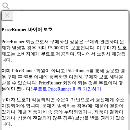
×
정말?
정말?
PriceRunner 바이어 보호
뒤에
계속
PriceRunner 회원으로서 구매하신 상품은 구매와 관련하여 문
제가 발생할 경우 최대 £5,000까지 보호됩니다. 이 구매자 보호
제도는 소비자에게 무료로 제공되며, 당사에서 쇼핑시 해당됩
홈
니다.
뉴스
비디오 게임 Lost Ark는 Steam에서 여러 번 금지된 후
이미 PriceRunner 회원이 아니고 PriceRunner를 통해 방문한 경
200,000명의 플레이어를 잃었습니다.
배달을 확인하면 주문을 받다고 동의합니다. 취소할 수 없습니
우 구매 후 60분 이내에 등록하면 여전히 구매자 보호 혜택을
다.
받을 수 있습니다. PriceRunner 회원이 되는 것은 무료이며 몇
비디오 게임 Lost Ark는 Steam
분이면 됩니다!
무료로 PriceRunner 회원 가입하기
계속
뒤에
에서 여러 번 금지된 후 200,000
구매자 보호가 적용되려면 주문이 개인으로서 당신에게 주소
지정되어야 합니다. 문제가 발생하는 경우(예: 제품이 결함이
명의 플레이어를 잃었습니다.
있거나, 개별 제품이 배송 중에 누락되었거나, 제품이 결함이
있거나, 상품이 전달되지 않은 경우) 보상을 받을 권리가 있습
니다.
3 몇년전