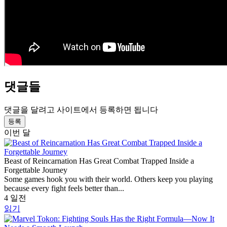
댓글들
댓글을 달려고 사이트에서 등록하면 됩니다
등록
이번 달
Beast of Reincarnation Has Great Combat Trapped Inside a
Forgettable Journey
Some games hook you with their world. Others keep you playing
because every fight feels better than...
4 일전
읽기