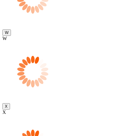
W
W
X
X