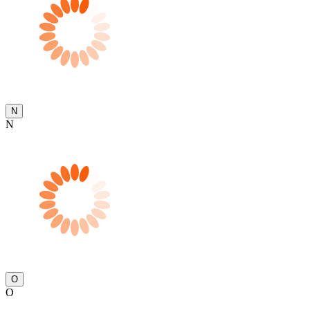
N
N
O
O