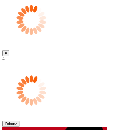
#
#
Zobacz