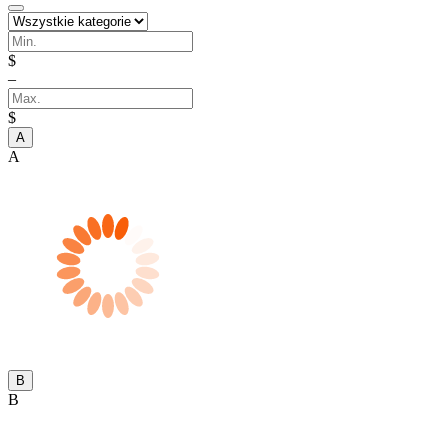
$
–
$
A
A
B
B