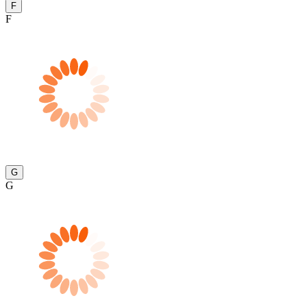
F
F
G
G