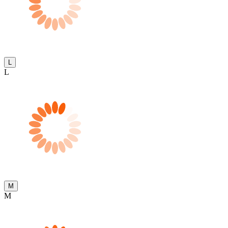
L
L
M
M