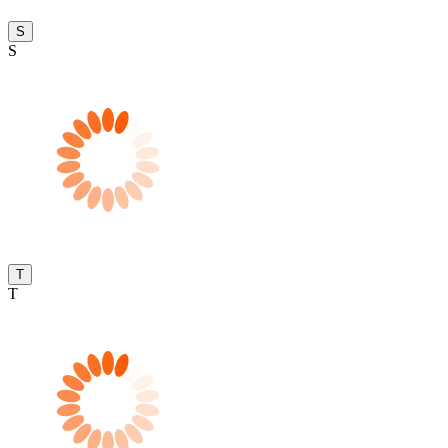
S
S
T
T