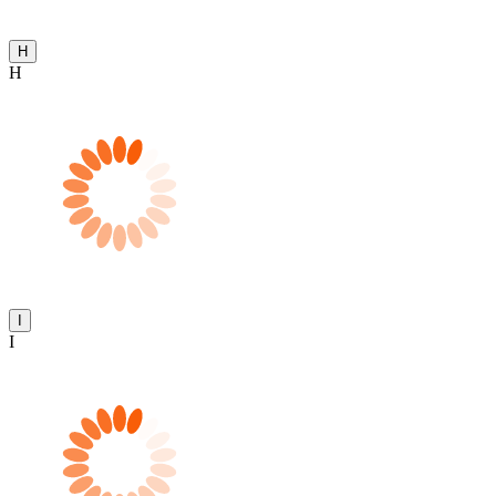
H
H
I
I