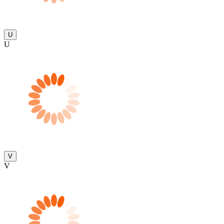
U
U
V
V