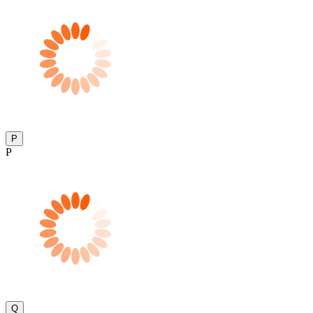
P
P
Q