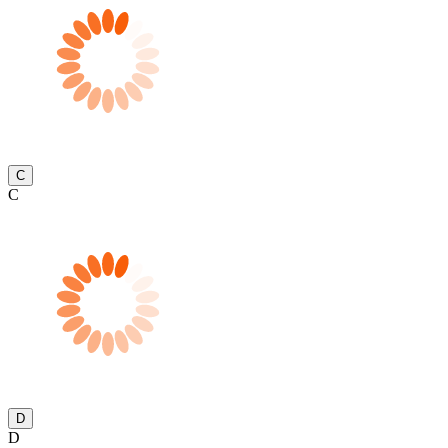
C
C
D
D