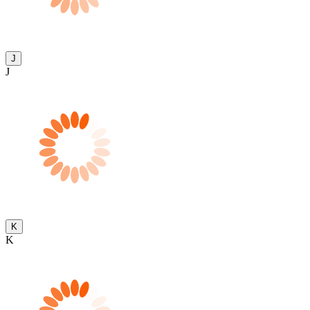
J
J
K
K