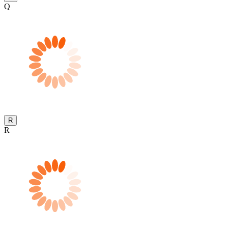
Q
R
R