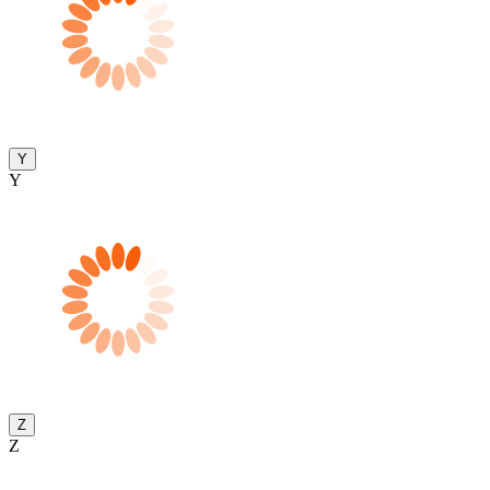
Y
Y
Z
Z