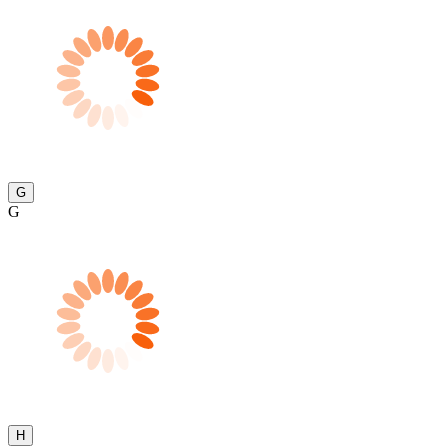
G
G
H