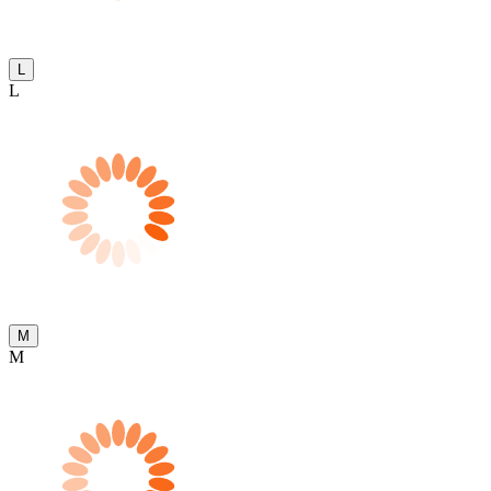
L
L
M
M