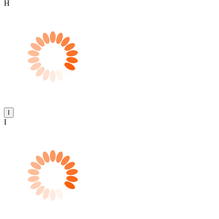
H
I
I