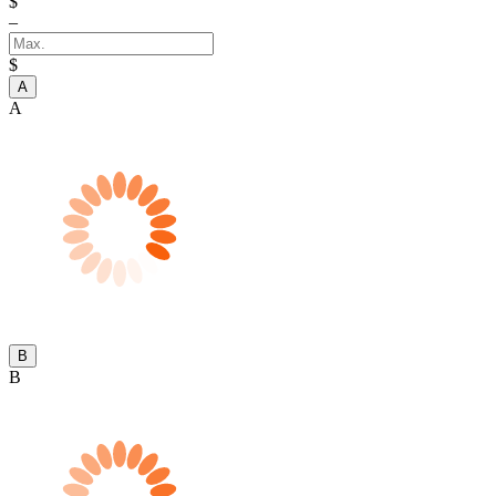
$
–
$
A
A
B
B