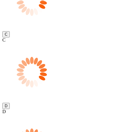
C
C
D
D