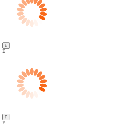
E
E
F
F