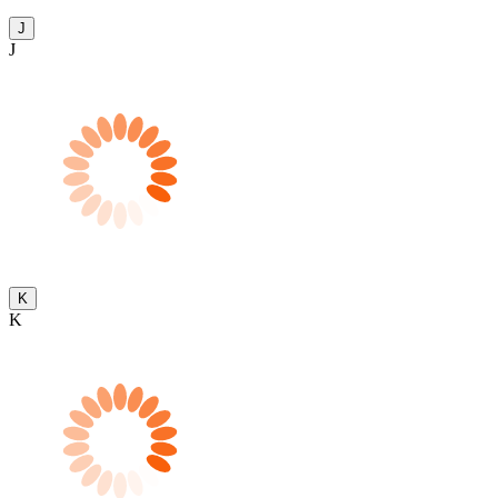
J
J
K
K