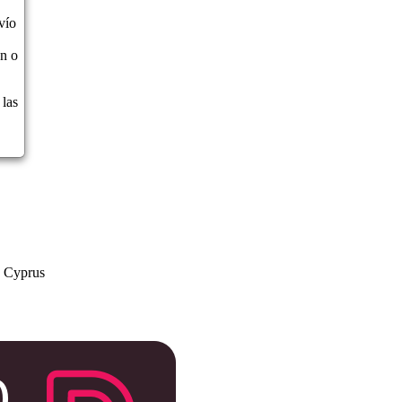
vío
ón o
 las
a Cyprus