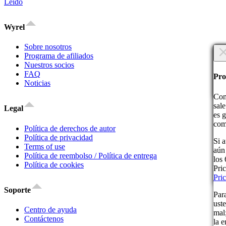
Leído
Wyrel
Sobre nosotros
×
Programa de afiliados
Nuestros socios
¿Es
FAQ
¿Es
Pro
Noticias
¡C
Com
sal
Legal
es 
com
Política de derechos de autor
Política de privacidad
Si 
Terms of use
aún
Al 
Política de reembolso / Política de entrega
los
no s
Política de cookies
Pri
Pri
¡C
Soporte
Par
ust
Centro de ayuda
mal;
Contáctenos
la e